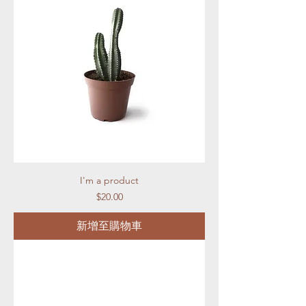
I'm a product
價格
$20.00
新增至購物車