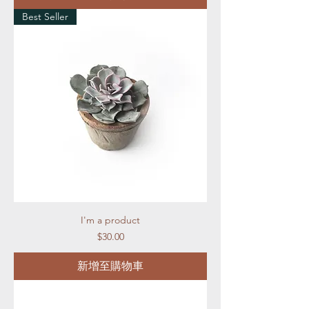
Best Seller
I'm a product
價格
$30.00
新增至購物車