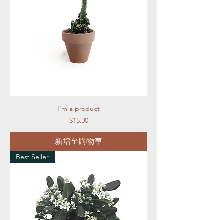
I'm a product
價格
$15.00
新增至購物車
Best Seller