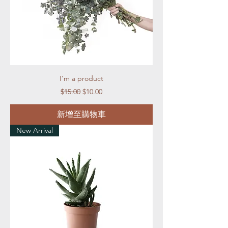
I'm a product
一般價格
促銷價格
$15.00
$10.00
新增至購物車
New Arrival