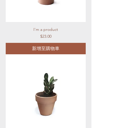
I'm a product
價格
$23.00
新增至購物車