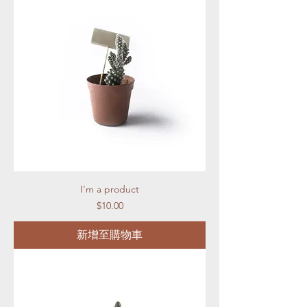
I'm a product
價格
$10.00
新增至購物車