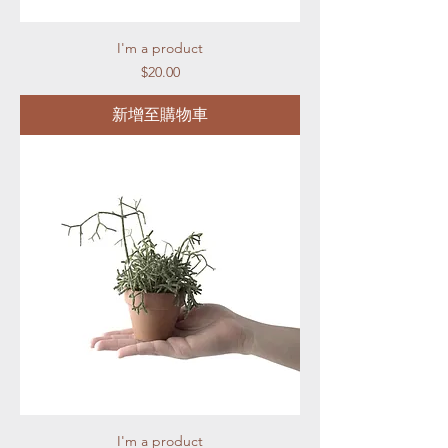
I'm a product
價格
$20.00
新增至購物車
I'm a product