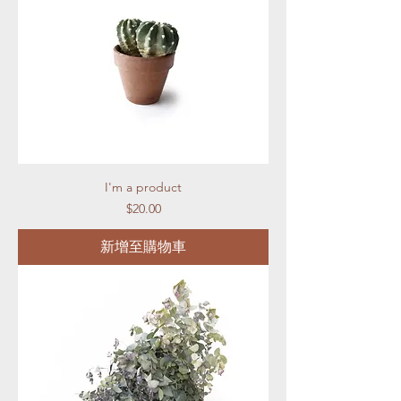
I'm a product
價格
$20.00
新增至購物車