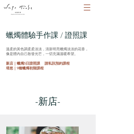
​蠟燭體驗手作課 / 證照課
溫柔的黃色調柔柔淡淡，清新明亮蠟燭淡淡的花香，
像是體內自己散發光芒，一切充滿溫暖希望。
新店｜蠟燭5日證照課 請私訊預約課程
塔悠｜9種蠟燭初階課程
​-新店-