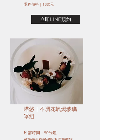
​課程價格｜1380元
立即LINE預約
塔悠｜不凋花蠟燭玻璃
罩組
所需時間：90分鐘
​可製作天然蠟燭與不凋花裝飾