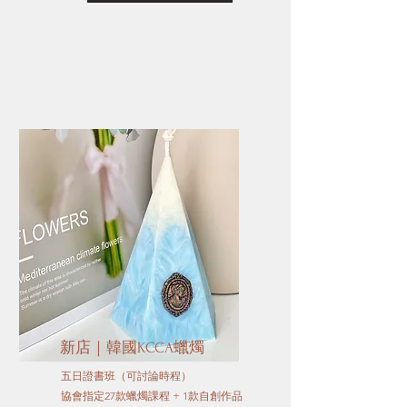
新店｜韓國KCCA蠟燭
五日證書班（可討論時程）
協會指定27款蠟燭課程 + 1款自創作品