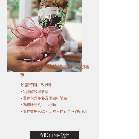
​新店｜韓國花禮物大師
一日證書
班
所需時間：5小時
​•知識解說與教學
•課程包含午餐及證書申請費
️•課程時間約4～5小時
️•課程費用9000元，兩人同行再享9折優惠​
立即LINE預約