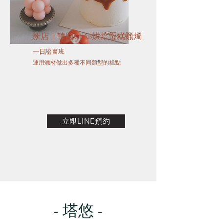
新店｜韓國CLAB烘焙蛋糕蠟燭
​一日證書班
運用蠟材做出多種不同類型的糕點
立即LINE預約
- 塔悠 -