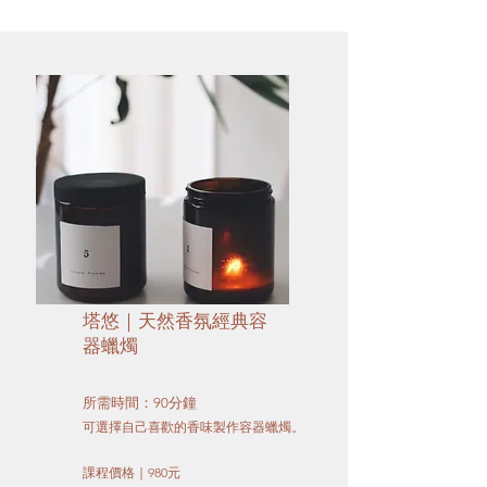
​塔悠｜天然香氛經典容
器蠟燭
所需時間：90分鐘
​可選擇自己喜歡的香味製作容器蠟燭。
​課程價格｜
980元