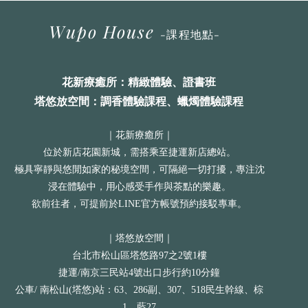
Wupo House
-
課程地點
-
花
新療癒
所
：精緻體驗、證書班
塔悠放空間：調香體驗課程、蠟燭體驗課程
｜花新療癒所｜
位於新店花園新城，需搭乘至捷運新店總站。
極具寧靜與悠閒如家的秘境空間，可隔絕一切打擾，專注沈
浸在體驗中，用心感受手作與茶點的樂趣。
欲前往者，可提前於LINE官方帳號預約接駁專車。
｜塔悠放空間｜
​台北市松山區塔悠路97之2號1樓
捷運/南京三民站4號出口步行約10分鐘
公車/ 南松山(塔悠)站：63、286副、307、518民生幹線、棕
1、藍27