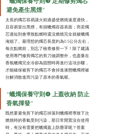
“
蠟燭保養守則❸ 定期修剪燭芯 
避免產生黑煙
”
太長的燭芯容易讓火焰過盛使燃燒速度過快，
且容易冒出黑煙，有損蠟燭容器表面；而若燭
芯過短則會導致點燃時還沒燃燒完全就被蠟燭
淹熄了。最理想的燭芯長度約為0.5公分左右，
每次點燃前，別忘了檢查修剪一下！除了建議
使用專門修剪燭芯的剪刀做調整外，也盡量在
香氛蠟燭完全冷卻為固態時再進行這項步驟，
才能確保被剪下的燭芯不會掉進液態蠟燭裡被
分解消散進而污染了原本的香氣喔。
“
蠟燭保養守則❹ 上蓋收納 防止
香氣揮發
”
既然要避免剪下的燭芯掉落到蠟燭裡導致下次
燃燒時的香氣受到污染，那日常閒置沒在使用
時，有沒有需要把蠟燭蓋上防塵罩呢？答案