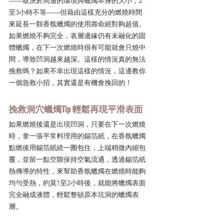
——取決於周邊的環境與蠟燭本身的大小，2
至3小時不等——但藉由這樣充分的燃燒時間
來延長一顆香氛蠟燭的使用壽命絕對夠超值。
如果燃燒不夠完全，表層邊緣仍有未融化的固
體蠟燭，在下一次燃燒時很有可能就會只燒中
間，導致凹洞越來越深。這樣的情況真的無法
挽救嗎？如果不幸出現這樣的情況，這邊教你
一個急救小招，其實還是有機會挽回的！
挽救洞穴蠟燭Tip 輕鬆再現平滑表面
如果燃燒後還是出現凹洞，只要在下一次燃燒
時，拿一張平常料理用的錫箔紙，在香氛蠟燭
點燃後用錫箔紙繞一圈包住，上端稍微內縮包
覆，並留一點空隙保持空氣流通，透過錫箔紙
熱傳導的特性，來幫助香氛蠟燭在燃燒時能夠
均勻受熱，約莫1至2小時後，就能將蠟燭表面
完全融成液體，輕鬆整頓原本坑洞的蠟燭表
層。