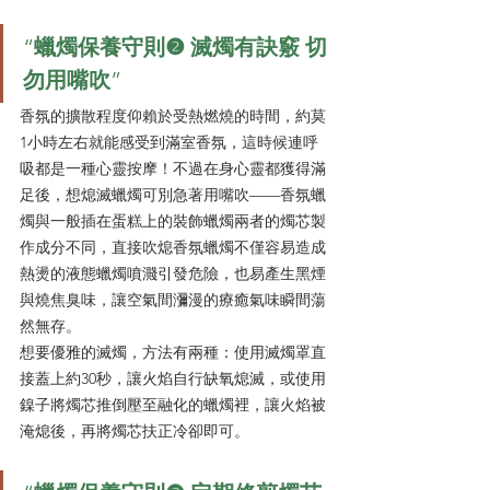
“
蠟燭保養守則❷ 滅燭有訣竅 切
勿用嘴吹
”
香氛的擴散程度仰賴於受熱燃燒的時間，約莫
1小時左右就能感受到滿室香氛，這時候連呼
吸都是一種心靈按摩！不過在身心靈都獲得滿
足後，想熄滅蠟燭可別急著用嘴吹——香氛蠟
燭與一般插在蛋糕上的裝飾蠟燭兩者的燭芯製
作成分不同，直接吹熄香氛蠟燭不僅容易造成
熱燙的液態蠟燭噴濺引發危險，也易產生黑煙
與燒焦臭味，讓空氣間瀰漫的療癒氣味瞬間蕩
然無存。
想要優雅的滅燭，方法有兩種：使用滅燭罩直
接蓋上約30秒，讓火焰自行缺氧熄滅，或使用
鎳子將燭芯推倒壓至融化的蠟燭裡，讓火焰被
淹熄後，再將燭芯扶正冷卻即可。