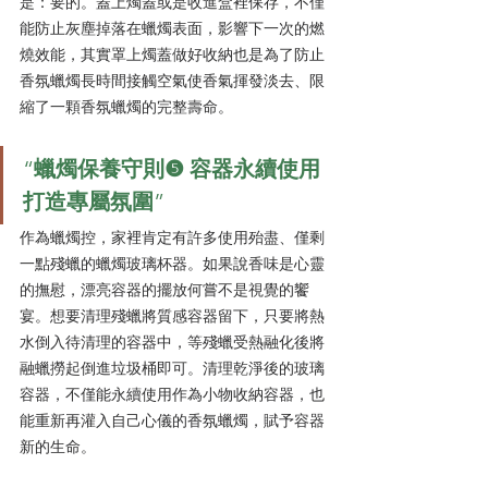
是：要的。蓋上燭蓋或是收進盒裡保存，不僅
能防止灰塵掉落在蠟燭表面，影響下一次的燃
燒效能，其實罩上燭蓋做好收納也是為了防止
香氛蠟燭長時間接觸空氣使香氣揮發淡去、限
縮了一顆香氛蠟燭的完整壽命。
“
蠟燭保養守則❺ 容器永續使用 
打造專屬氛圍
”
作為蠟燭控，家裡肯定有許多使用殆盡、僅剩
一點殘蠟的蠟燭玻璃杯器。如果說香味是心靈
的撫慰，漂亮容器的擺放何嘗不是視覺的饗
宴。想要清理殘蠟將質感容器留下，只要將熱
水倒入待清理的容器中，等殘蠟受熱融化後將
融蠟撈起倒進垃圾桶即可。清理乾淨後的玻璃
容器，不僅能永續使用作為小物收納容器，也
能重新再灌入自己心儀的香氛蠟燭，賦予容器
新的生命。