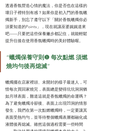
透過香氛營造心情的魔法，你是否也在這樣的
壞日子裡特別有感？如果你是初入門的香氛蠟
燭新手，別忘了遵守以下「關於香氛蠟燭你必
須要知道的Points」，現在就讓巫婆娓娓道來
吧——只要把這些保養撇步都記住，就能輕鬆
提升往後在使用香氛蠟燭時的美好體驗喔。
“
蠟燭保養守則❶ 每次點燃 須燃
燒均勻後再熄滅
”
蠟燭擺在店家裡頭、未開封的樣子最迷人，可
惜每次買回家燒完，表面總是變得坑坑洞洞猶
如月球表面，難道這就是香氛蠟燭的命運嗎？
為了避免蠟燭冷卻後、表面上出現凹洞的情形
發生，我們在第一次點燃蠟燭時，一定要讓其
表面受熱均勻，並等待整個蠟燭表層都融化成
液體後再熄滅。雖然這個過程需要一些時間