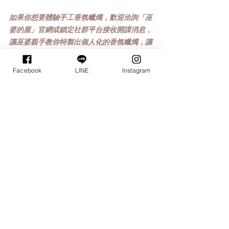
如果你想要體驗手工香氛蠟燭，歡迎洽詢「巫
婆的屋」官網或鎖定社群平台接收開課消息，
讓巫婆親手教你特製出個人化的香氛蠟燭，讓
漂亮的容器持續盛裝療癒香氣，陪伴你每個紓
壓片刻吧！
Facebook
LINE
Instagram
儀式感
居家生活
生活提案
香氛
香氛蠟燭
新手必學
保養守則
香氛蠟燭
生活提案
新手教學
查看全部
最新文章