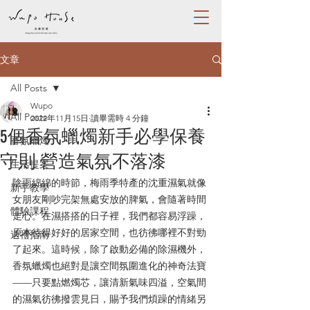
文章
All Posts
Wupo
All Posts
2022年11月15日
讀畢需時 4 分鐘
5個香氛蠟燭新手必學保養
香氛蠟燭
守則 營造氣氛不落漆
生活提案
陰雨綿綿的時節，梅雨季特產的沈重濕氣就像
新手教學
女朋友剛吵完架無處安放的脾氣，會隨著時間
體驗課程
走心。在濕搭搭的日子裡，我們都容易浮躁，
原本待得好好的居家空間，也彷彿哪裡不對勁
送禮指南
了起來。這時候，除了啟動必備的除濕機外，
香氛蠟燭也絕對是讓空間氛圍進化的神奇法寶
——只要點燃燭芯，讓清新氣味四溢，空氣間
的濕氣彷彿撥雲見日，賜予我們煩躁的情緒另